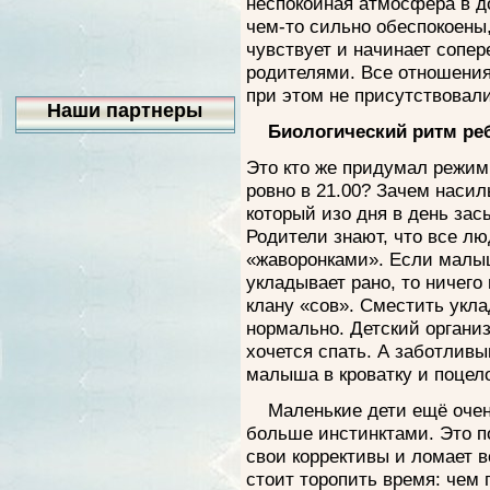
неспокойная атмосфера в д
чем-то сильно обеспокоены,
чувствует и начинает сопе
родителями. Все отношения
при этом не присутствовали
Наши партнеры
Биологический ритм ре
Это кто же придумал режим
ровно в 21.00? Зачем насил
который изо дня в день зас
Родители знают, что все л
«жаворонками». Если малыш
укладывает рано, то ничего
клану «сов». Сместить укла
нормально. Детский организ
хочется спать. А заботлив
малыша в кроватку и поцело
Маленькие дети ещё очень
больше инстинктами. Это 
свои коррективы и ломает в
стоит торопить время: чем