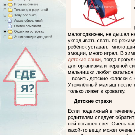
Игры на бумаге
Только для родителей
Хочу все знать
Архив обновлений
Обмен ссылками
Отдых на островах
малоподвижен, не дышал на
Энциклопедии для детей
укладывать спать по режиму
ребёнок уставал, много дв
эмоции, много играл. В зи
детские санки
, тогда прогу
для организма и нервной си
мальчишки любят кататься 
– возить детские коляски с 
Утомлённый малыш после та
только ляжет в кроватку.
Детские страхи
Если подвижный в течение 
родителям следует обратить
ней погашен свет. Очень ча
какой-то вещи может очень