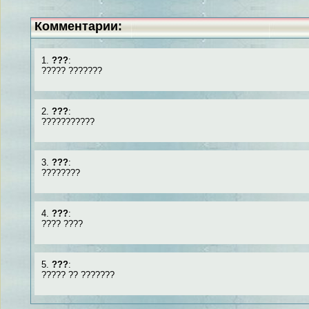
Комментарии:
1.
???
:
????? ???????
2.
???
:
???????????
3.
???
:
????????
4.
???
:
???? ????
5.
???
:
????? ?? ???????