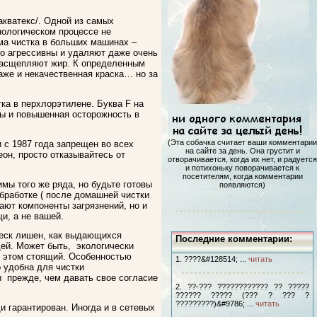
акватекс/. Одной из самых
нологическом процессе не
ама чистка в больших машинах –
но агрессивны и удаляют даже очень
 расщепляют жир. К определенным
аже и некачественная краска… но за
тка в перхлорэтилене. Буква F на
вы и повышенная осторожность в
(Эта собачка считает ваши комментарии
и с 1987 года запрещен во всех
на сайте за день. Она грустит и
он, просто отказывайтесь от
отворачивается, когда их нет, и радуется
и потихоньку поворачивается к
посетителям, когда комментарии
имы того же ряда, но будьте готовы
появляются)
обработке ( после домашней чистки
ают компоненты загрязнений, но и
и, а не вашей.
теск лишен, как выдающихся
Последние комментарии:
ей. Может быть, экологически
и этом стоящий. Особенностью
1. ????&#128514; ...
читать
 удобна для чистки
 прежде, чем давать свое согласие
2. ??-??? ???????????? ?? ?????
?????? ????? (??? ? ??? ?
?????????)&#9786; ...
читать
 гарантирован. Иногда и в сетевых