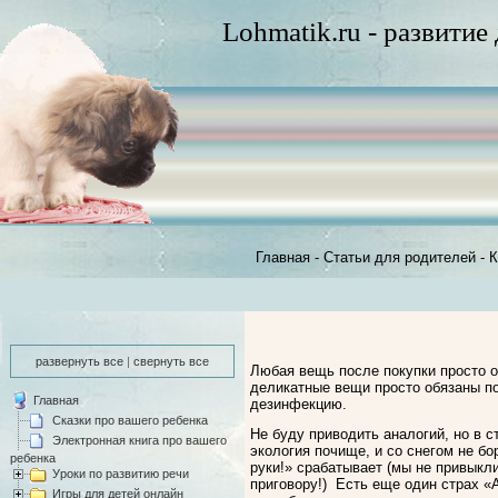
Lohmatik.ru - развитие
Главная
-
Статьи для родителей
-
К
развернуть все
|
свернуть все
Любая вещь после покупки просто 
деликатные вещи просто обязаны по
Главная
дезинфекцию.
Сказки про вашего ребенка
Не буду приводить аналогий, но в с
Электронная книга про вашего
экология почище, и со снегом не б
ребенка
руки!» срабатывает (мы не привыкл
Уроки по развитию речи
приговору!) Есть еще один страх «
Игры для детей онлайн