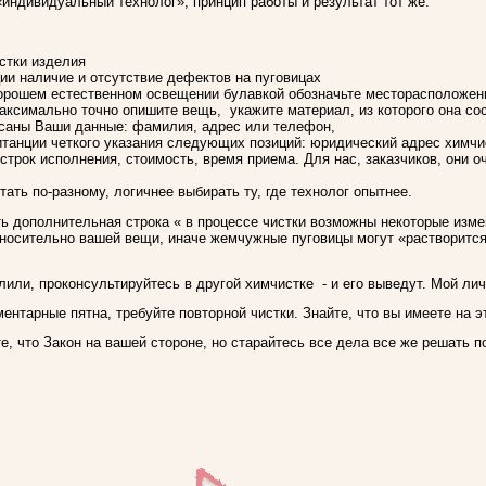
«индивидуальный технолог», принцип работы и результат тот же.
стки изделия
ции наличие и отсутствие дефектов на пуговицах
орошем естественном освещении булавкой обозначьте месторасположени
ксимально точно опишите вещь, укажите материал, из которого она сос
исаны Ваши данные: фамилия, адрес или телефон,
танции четкого указания следующих позиций: юридический адрес химчист
 строк исполнения, стоимость, время приема. Для нас, заказчиков, они 
ать по-разному, логичнее выбирать ту, где технолог опытнее.
ь дополнительная строка « в процессе чистки возможны некоторые измен
носительно вашей вещи, иначе жемчужные пуговицы могут «растворится
лили, проконсультируйтесь в другой химчистке - и его выведут. Мой ли
нтарные пятна, требуйте повторной чистки. Знайте, что вы имеете на э
е, что Закон на вашей стороне, но старайтесь все дела все же решать 