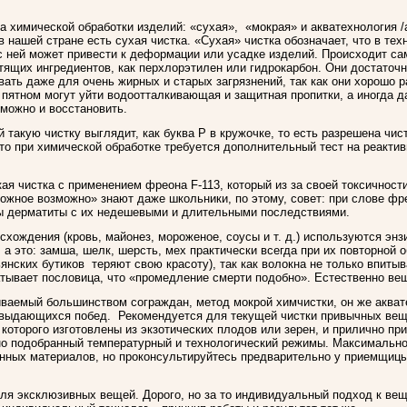
а химической обработки изделий: «сухая», «мокрая» и акватехнология /
нашей стране есть сухая чистка. «Сухая» чистка обозначает, что в тех
т с ней может привести к деформации или усадке изделий. Происходит с
тящих ингредиентов, как перхлорэтилен или гидрокарбон. Они достаточ
вать даже для очень жирных и старых загрязнений, так как они хорошо
с пятном могут уйти водоотталкивающая и защитная пропитки, а иногда д
 можно и восстановить.
такую чистку выглядит, как буква Р в кружочке, то есть разрешена чис
то при химической обработке требуется дополнительный тест на реакти
ая чистка с применением фреона F-113, который из за своей токсичност
можное возможно» знают даже школьники, по этому, совет: при слове фре
ны дерматиты с их недешевыми и длительными последствиями.
схождения (кровь, майонез, мороженое, соусы и т. д.) используются энз
 а это: замша, шелк, шерсть, мех практически всегда при их повторной 
нских бутиков теряют свою красоту), так как волокна не только впитыв
тывает пословица, что «промедление смерти подобно». Естественно вещ
иваемый большинством сограждан, метод мокрой химчистки, он же аква
 и выдающихся побед. Рекомендуется для текущей чистки привычных вещ
которого изготовлены из экзотических плодов или зерен, и прилично пр
но подобранный температурный и технологический режимы. Максимально
нных материалов, но проконсультируйтесь предварительно у приемщицы
я эксклюзивных вещей. Дорого, но за то индивидуальный подход к вещи