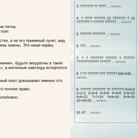
3. ??????? ?? ???? ...
читать
4. ? ???? ?????? 12 ??????? ? 13
??????? ? ?????? ?????? ...
читать
е пятна.
тоит.
5. ?????? ??????? ...
читать
ки, а не его приемный пункт, вид
очень важны. Это наши нервы,
6. ??? ...
читать
7. ? ? ??????? ?????? ? ??????
???????????? ?????? ...
читать
ения», будьте аккуратны в таких
», а железные навсегда испортится
8. ? ?? ?????? ??? ?????? 500+530 ...
читать
чный опыт доказывает именно это.
то полное право.
9. ?????? ??????? ?? ??????? 0+0=0
1+1=2 2+2=4 3+3=6 4+4=8 5+5=10
полюбовно.
6+6=12 7+7=14 8+8=16 9+9=18
10+10=20 ...
читать
10. 67 ...
читать