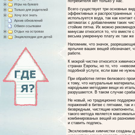
потребителя нет только у нас.
Игры на бумаге
Всего существует три основных вид
Только для родителей
эффективных и распространенных в 
Хочу все знать
используется вода, так как контак
Архив обновлений
автоматах с добавлением таких чис
Обмен ссылками
стойкие пятна. Их можно рекомендо
минусам относится то, что вместе 
Отдых на островах
весьма умеренную плату их там же
Энциклопедии для детей
Напомним, что значок, разрешающий 
ярлычке ваших вещей обозначает, ч
работе.
К мокрой чистке относится химическ
странах Европы, но то, что «невоз
подобной услуги, если вам не нуж
При обработке пятен белкового прои
к тому, что натуральные материалы,
народными методами вещи из италья
разрушаются. В таком случае сраба
Не новый, но традиционно поддерж
поражений в битве с пятнами, так
безвредным, чистящие компоненты, 
такого метода является максималь
комбинированых вещей из разноиме
и ставить подпись.
Эксклюзивные химчистки созданы дл