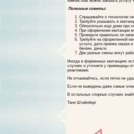
химчистках можно заказать услугу 
Полезные советы:
Спрашивайте о технологии чи
Требуйте указывать в квитан
Обязательно еще дома при х
При оформлении квитанции ма
Проверьте правильно ли зап
Требуйте на оформленной кви
услуги, дата приема заказа и
бензин, деньги.
Две разные смены могут работ
Иногда в фирменных квитанциях ест
случаях и уточните у приемщицы от
реактивами.
Не отчаивайтесь, если пятно не уда
Если не выведены даже самые элеме
В остальных спорных случаях знайт
Таня Штайнберг