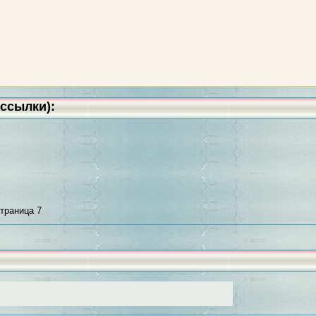
ссылки):
траница 7