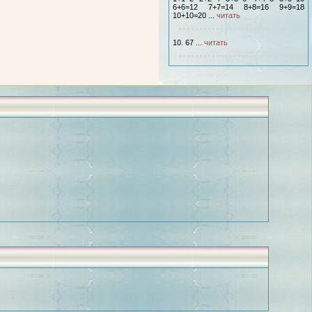
6+6=12 7+7=14 8+8=16 9+9=18
10+10=20 ...
читать
10. 67 ...
читать