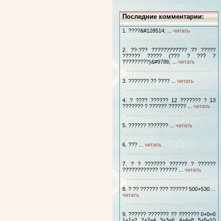
Последние комментарии:
1. ????&#128514; ...
читать
2. ??-??? ???????????? ?? ?????
?????? ????? (??? ? ??? ?
?????????)&#9786; ...
читать
3. ??????? ?? ???? ...
читать
4. ? ???? ?????? 12 ??????? ? 13
??????? ? ?????? ?????? ...
читать
5. ?????? ??????? ...
читать
6. ??? ...
читать
7. ? ? ??????? ?????? ? ??????
???????????? ?????? ...
читать
8. ? ?? ?????? ??? ?????? 500+530 ...
читать
9. ?????? ??????? ?? ??????? 0+0=0
1+1=2 2+2=4 3+3=6 4+4=8 5+5=10