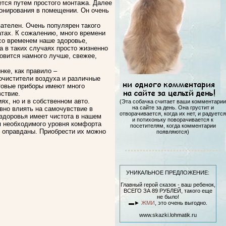
тся путем простого монтажа. Далее
онирования в помещении. Он очень
зателен. Очень популярен такого
тах. К сожалению, много времени
со временем наше здоровье,
а в таких случаях просто жизненно
овится намного лучше, свежее,
ке, как правило –
очистители воздуха и различные
ытовые приборы имеют много
ствие.
х, но и в собственном авто.
(Эта собачка считает ваши комментарии
на сайте за день. Она грустит и
вно влиять на самочувствие в
отворачивается, когда их нет, и радуется
 здоровья имеет чистота в нашем
и потихоньку поворачивается к
я необходимого уровня комфорта
посетителям, когда комментарии
е оправданы. Приобрести их можно
появляются)
УНИКАЛЬНОЕ ПРЕДЛОЖЕНИЕ:
Главный герой сказок - ваш ребенок,
ВСЕГО ЗА 89 РУБЛЕЙ, такого еще
не было!
▬►
ЖМИ
, это очень выгодно.
www.skazki.lohmatik.ru