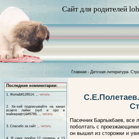
Сайт для родителей loh
Главная
-
Детская литература
-
Стр
Последние комментарии:
1. Жопа&#128514; ...
читать
С.Е.Полетаев
Ст
2. Хе-хей подписывайте на канал
всавте лайки (нуб и про в
майнкрафт)&#9786; ...
читать
Пасечник Барлыкбаев, все 
поболтать с проезжающими.
3. Спасибо за сайт ...
читать
он вышел из сторожки и уви
4. Я смог пройти 12 уровень а 13