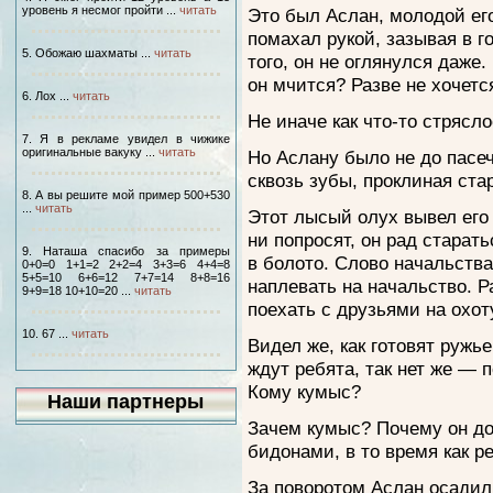
уровень я несмог пройти ...
читать
Это был Аслан, молодой его
помахал рукой, зазывая в г
5. Обожаю шахматы ...
читать
того, он не оглянулся даже.
он мчится? Разве не хочетс
6. Лох ...
читать
Не иначе как что-то стрясло
7. Я в рекламе увидел в чижике
оригинальные вакуку ...
читать
Но Аслану было не до пасеч
сквозь зубы, проклиная ст
8. А вы решите мой пример 500+530
...
читать
Этот лысый олух вывел его 
ни попросят, он рад старат
9. Наташа спасибо за примеры
в болото. Слово начальства 
0+0=0 1+1=2 2+2=4 3+3=6 4+4=8
5+5=10 6+6=12 7+7=14 8+8=16
наплевать на начальство. Р
9+9=18 10+10=20 ...
читать
поехать с друзьями на охот
10. 67 ...
читать
Видел же, как готовят ружье
ждут ребята, так нет же — 
Кому кумыс?
Наши партнеры
Зачем кумыс? Почему он до
бидонами, в то время как р
За поворотом Аслан осадил 