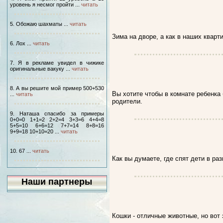
уровень я несмог пройти ...
читать
5. Обожаю шахматы ...
читать
Зима на дворе, а как в наших кварт
6. Лох ...
читать
7. Я в рекламе увидел в чижике
оригинальные вакуку ...
читать
8. А вы решите мой пример 500+530
Вы хотите чтобы в комнате ребенка 
...
читать
родители.
9. Наташа спасибо за примеры
0+0=0 1+1=2 2+2=4 3+3=6 4+4=8
5+5=10 6+6=12 7+7=14 8+8=16
9+9=18 10+10=20 ...
читать
10. 67 ...
читать
Как вы думаете, где спят дети в ра
Наши партнеры
Кошки - отличные животные, но вот 