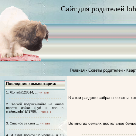
Сайт для родителей loh
Главная
-
Советы родителей -
Квар
Последние комментарии:
1. Жопа&#128514; ...
читать
В этом разделе собраны советы, ко
2. Хе-хей подписывайте на канал
всавте лайки (нуб и про в
майнкрафт)&#9786; ...
читать
Во многих семьях постельное бель
3. Спасибо за сайт ...
читать
4. Я смог пройти 12 уровень а 13