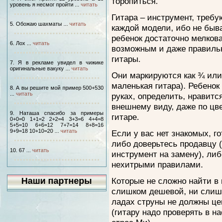
торопиться.
уровень я несмог пройти ...
читать
Гитара – инструмент, треб
5. Обожаю шахматы ...
читать
каждой модели, ибо не быва
ребенок достаточно мелков
6. Лох ...
читать
возможным и даже правиль
гитары.
7. Я в рекламе увидел в чижике
оригинальные вакуку ...
читать
Они маркируются как ¾ или 
маленькая гитара). Ребенок
8. А вы решите мой пример 500+530
...
читать
руках, определить, нравится
внешнему виду, даже по цве
9. Наташа спасибо за примеры
гитаре.
0+0=0 1+1=2 2+2=4 3+3=6 4+4=8
5+5=10 6+6=12 7+7=14 8+8=16
9+9=18 10+10=20 ...
читать
Если у вас нет знакомых, г
либо доверьтесь продавцу (
10. 67 ...
читать
инструмент на замену), ли
нехитрыми правилами.
Наши партнеры
Которые не сложно найти в 
слишком дешевой, ни слишк
ладах струны не должны це
(гитару надо проверять в н