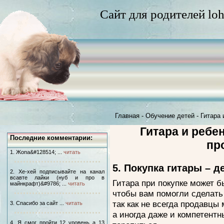
Сайт для родителей loh
Главная
-
Обучение детей
-
Гитара 
Гитара и ребен
Последние комментарии:
пр
1. Жопа&#128514; ...
читать
5. Покупка гитары – д
2. Хе-хей подписывайте на канал
всавте лайки (нуб и про в
Гитара при покупке может бы
майнкрафт)&#9786; ...
читать
чтобы вам помогли сделат
так как не всегда продавцы
3. Спасибо за сайт ...
читать
а иногда даже и компетентны
4. Я смог пройти 12 уровень а 13