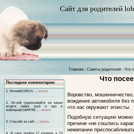
Сайт для родителей loh
Главная
-
Советы родителей
-
Что 
Что посее
Последние комментарии:
1. Жопа&#128514; ...
читать
Воровство, мошенничество, 
вождение автомобиля без пр
2. Хе-хей подписывайте на канал
что нас окружают эгоисты.
всавте лайки (нуб и про в
майнкрафт)&#9786; ...
читать
Подобную ситуацию можно н
3. Спасибо за сайт ...
читать
причине «не сошлись харак
нежелании приспосабливатьс
4. Я смог пройти 12 уровень а 13