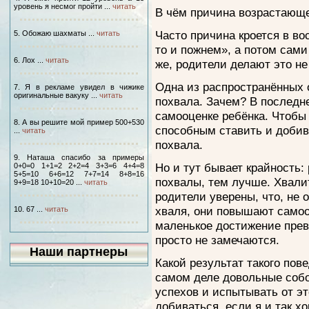
уровень я несмог пройти ...
читать
В чём причина возрастающе
Часто причина кроется в во
5. Обожаю шахматы ...
читать
то и пожнем», а потом сами 
6. Лох ...
читать
же, родители делают это не
Одна из распространённых 
7. Я в рекламе увидел в чижике
оригинальные вакуку ...
читать
похвала. Зачем? В последне
самооценке ребёнка. Чтобы
8. А вы решите мой пример 500+530
способным ставить и добив
...
читать
похвала.
9. Наташа спасибо за примеры
Но и тут бывает крайность:
0+0=0 1+1=2 2+2=4 3+3=6 4+4=8
5+5=10 6+6=12 7+7=14 8+8=16
похвалы, тем лучше. Хвалит
9+9=18 10+10=20 ...
читать
родители уверены, что, не 
хваля, они повышают само
10. 67 ...
читать
маленькое достижение прев
просто не замечаются.
Наши партнеры
Какой результат такого по
самом деле довольные собо
успехов и испытывать от эт
добиваться, если я и так х