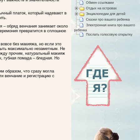
Обмен ссылками
Отдых на островах
бычный платок, который надевают в
Энциклопедии для детей
ить.
Сказки про вашего ребенка
Электронная книга про вашего
ся – обряд венчания занимает около
ребенка
 церемония превратится в сплошное
Послать голосовую открытку
 вовсе без макияжа, но если это
 быть максимально незаметным. Не
ежду прочим, натуральный макияж
к, губная помада – бледная. Но
им образом, что сразу могла
ти венчание и регистрацию с