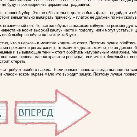
м не будут противоречить церковным традициям.
ь головной убор. Это не обязательно должна быть фата – подойдет и о
 стоит внимательно выбирать прическу – платок не должен по ней скольз
их ограничений нет. Но все же обувь на высоком каблуке не рекомендует
 невеста не носит высокий каблук часто и подолгу, ноги могут устать, и
 свой выбор на обуви на низком каблуке.
стно, что в церковь в макияже ходить не стоит. Поэтому лучше обойтись
чания проходит и регистрация), то макияж сделать можно, но он должен
 темные и вызывающие тени – стоит обойтись натуральным макияжем. М
тональная основа, слегка красятся ресницы, тени имеют бежевый оттено
стоит стереть.
ркви требует особого наряда. Если раньше невеста всегда выглядела так
с в классическом образе мало кто выходит замуж. Поэтому лучше провес