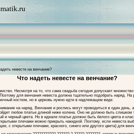
matik.ru
надеть невесте на венчание?
Что надеть невесте на венчание?
аинство. Несмотря на то, что сама свадьба сегодня допускает множеств
 Поэтому для венчания невеста должна тщательно подобрать наряд. На 
брючный костюм, но в церковь нужно идти в надлежащем виде.
имание на наряд. Венчание и роспись могут проводиться в один день, а
одойдет любое платье длиной ниже колена. Оно не должно быть слишко
й и черный цвета. Но в идеале платье должно быть белого цвета и клас
открытыми плечами можно прикрыть накидкой. Поэтому, если невеста выб
щее, с открытыми плечами, красного, синего или другого цвета) для вен
ься классические ??????????? ?????? ? ????? ???????, которые подчерк