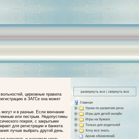
развернуть все
|
свернуть все
о вольностей, церковные правила
регистрацию в ЗАГСе она может
Главная
Уроки по развитию речи
 могут и в разные. Если венчание
Игры для детей онлайн
м темным или пестрым. Недопустимы
Игры на бумаге
сического покроя, с закрытыми
Только для родителей
ирает для регистрации и банкета
чания лучше выбрать другой день.
Хочу все знать
Архив обновлений
нут важность и значительность