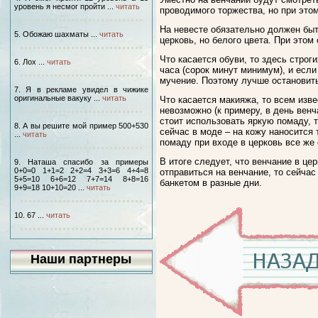
уровень я несмог пройти ...
читать
проводимого торжества, но при это
На невесте обязательно должен быт
5. Обожаю шахматы ...
читать
церковь, но белого цвета. При этом
Что касается обуви, то здесь строг
6. Лох ...
читать
часа (сорок минут минимум), и если
мучение. Поэтому лучше остановить
7. Я в рекламе увидел в чижике
оригинальные вакуку ...
читать
Что касается макияжа, то всем изве
невозможно (к примеру, в день вен
стоит использовать яркую помаду,
8. А вы решите мой пример 500+530
сейчас в моде – на кожу наносится 
...
читать
помаду при входе в церковь все же 
В итоге следует, что венчание в це
9. Наташа спасибо за примеры
0+0=0 1+1=2 2+2=4 3+3=6 4+4=8
отправиться на венчание, то сейча
5+5=10 6+6=12 7+7=14 8+8=16
банкетом в разные дни.
9+9=18 10+10=20 ...
читать
10. 67 ...
читать
Наши партнеры