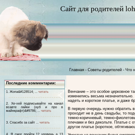
Сайт для родителей loh
Главная
-
Советы родителей
-
Что 
Последние комментарии:
Венчание – это особое церковное т
1. Жопа&#128514; ...
читать
изменились весьма незначительно.
надеть и короткое платье, и даже 
2. Хе-хей подписывайте на канал
всавте лайки (нуб и про в
В первую очередь нужно обратить вн
майнкрафт)&#9786; ...
читать
проходит не в день свадьбы, то п
темно-коричневый, темно-фиолетовы
плечами и без декольте. Платье с 
3. Спасибо за сайт ...
читать
другое платье (короткое, обтягиваю
4. Я смог пройти 12 уровень а 13
Уместно на венчании будут смотрет