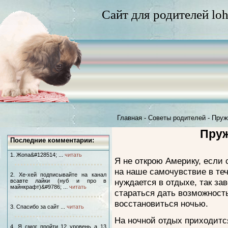
Сайт для родителей loh
Главная
-
Советы родителей
-
Пруж
Пру
Последние комментарии:
1. Жопа&#128514; ...
читать
Я не открою Америку, если 
на наше самочувствие в теч
2. Хе-хей подписывайте на канал
нуждается в отдыхе, так за
всавте лайки (нуб и про в
майнкрафт)&#9786; ...
читать
стараться дать возможност
восстановиться ночью.
3. Спасибо за сайт ...
читать
На ночной отдых приходится
4. Я смог пройти 12 уровень а 13