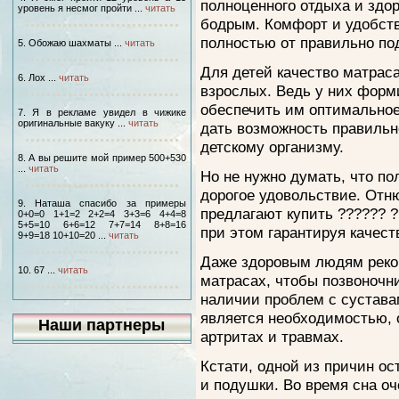
полноценного отдыха и здор
уровень я несмог пройти ...
читать
бодрым. Комфорт и удобств
полностью от правильно по
5. Обожаю шахматы ...
читать
Для детей качество матрас
6. Лох ...
читать
взрослых. Ведь у них форми
обеспечить им оптимальное
7. Я в рекламе увидел в чижике
оригинальные вакуку ...
читать
дать возможность правильн
детскому организму.
8. А вы решите мой пример 500+530
...
читать
Но не нужно думать, что п
дорогое удовольствие. Отн
9. Наташа спасибо за примеры
предлагают купить ?????? ?
0+0=0 1+1=2 2+2=4 3+3=6 4+4=8
5+5=10 6+6=12 7+7=14 8+8=16
при этом гарантируя качест
9+9=18 10+10=20 ...
читать
Даже здоровым людям реком
10. 67 ...
читать
матрасах, чтобы позвоночн
наличии проблем с сустава
является необходимостью, 
Наши партнеры
артритах и травмах.
Кстати, одной из причин о
и подушки. Во время сна о