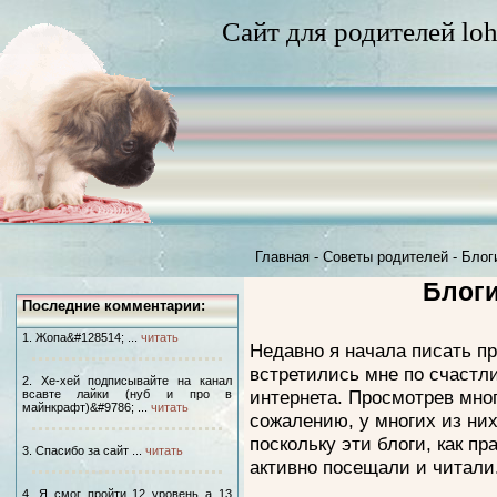
Сайт для родителей loh
Главная
-
Советы родителей
-
Блог
Блоги
Последние комментарии:
1. Жопа&#128514; ...
читать
Недавно я начала писать пр
встретились мне по счастл
2. Хе-хей подписывайте на канал
интернета. Просмотрев многи
всавте лайки (нуб и про в
майнкрафт)&#9786; ...
читать
сожалению, у многих из них
поскольку эти блоги, как п
3. Спасибо за сайт ...
читать
активно посещали и читали
4. Я смог пройти 12 уровень а 13