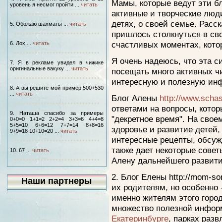
Мамы, которые ведут эти б
уровень я несмог пройти ...
читать
активные и творческие люди
детях, о своей семье. Расс
5. Обожаю шахматы ...
читать
пришлось столкнуться в сво
счастливых моментах, кото
6. Лох ...
читать
Я очень надеюсь, что эта с
7. Я в рекламе увидел в чижике
оригинальные вакуку ...
читать
посещать много активных чи
интересную и полезную ин
8. А вы решите мой пример 500+530
...
читать
Блог Алены
http://www.scha
ответами на вопросы, кото
9. Наташа спасибо за примеры
"декретное время". На свое
0+0=0 1+1=2 2+2=4 3+3=6 4+4=8
5+5=10 6+6=12 7+7=14 8+8=16
здоровье и развитие детей
9+9=18 10+10=20 ...
читать
интересные рецепты, обсуж
также дает некоторые совет
10. 67 ...
читать
Алену дальнейшего развити
2. Блог Елены http://mom-so
Наши партнеры
их родителям, но особенно
именно жителям этого горо
множество полезной инфо
Екатеринбурге
, парках разв