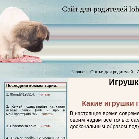
Сайт для родителей loh
Главная
-
Статьи для родителей
-
И
Игрушк
Последние комментарии:
1. Жопа&#128514; ...
читать
Какие игрушки 
2. Хе-хей подписывайте на канал
всавте лайки (нуб и про в
В настоящее время соврем
майнкрафт)&#9786; ...
читать
своим чадам все только са
доскональным образом подх
3. Спасибо за сайт ...
читать
4. Я смог пройти 12 уровень а 13