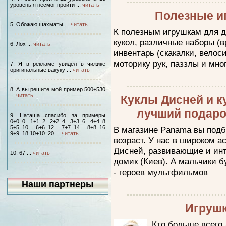
уровень я несмог пройти ...
читать
Полезные и
5. Обожаю шахматы ...
читать
К полезным игрушкам для д
кукол, различные наборы (в
6. Лох ...
читать
инвентарь (скакалки, вело
моторику рук, паззлы и мног
7. Я в рекламе увидел в чижике
оригинальные вакуку ...
читать
8. А вы решите мой пример 500+530
...
читать
Куклы Дисней и к
лучший подаро
9. Наташа спасибо за примеры
0+0=0 1+1=2 2+2=4 3+3=6 4+4=8
5+5=10 6+6=12 7+7=14 8+8=16
В магазине Panama вы подб
9+9=18 10+10=20 ...
читать
возраст. У нас в широком 
Дисней, развивающие и инт
10. 67 ...
читать
домик (Киев). А мальчики б
- героев мультфильмов
Наши партнеры
Игрушк
Кто больше всего