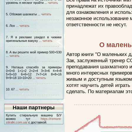
уровень я несмог пройти ...
читать
принадлежат их правооблад
для ознакомления и исполь
5. Обожаю шахматы ...
читать
незаконное использование 
ответственности не несут.
6. Лох ...
читать
7. Я в рекламе увидел в чижике
оригинальные вакуку ...
читать
О малень
8. А вы решите мой пример 500+530
Автор книги "О маленьких 
...
читать
Зак, заслуженный тренер 
преподавания шахматного и
9. Наташа спасибо за примеры
0+0=0 1+1=2 2+2=4 3+3=6 4+4=8
много интересных примеров 
5+5=10 6+6=12 7+7=14 8+8=16
9+9=18 10+10=20 ...
читать
живым и доступным языком 
хотят научить детей играть 
10. 67 ...
читать
сделать. По материалам это
Наши партнеры
Купить стиральную машину Б/У
можно тут
https://remont-
stiralki.com.ua/
с доставкой.