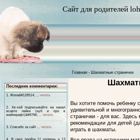
Сайт для родителей loh
Главная
-
Шахматные странички
Шахмат
Последние комментарии:
1. Жопа&#128514; ...
читать
Вы хотите помочь ребенку с
2. Хе-хей подписывайте на канал
удивительной и многогранно
всавте лайки (нуб и про в
майнкрафт)&#9786; ...
читать
странички - для вас. Здесь
рекомендации для детей (д
3. Спасибо за сайт ...
читать
играть в шахматы.
Все права на источники мат
4. Я смог пройти 12 уровень а 13