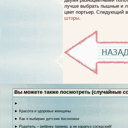
двумя разноцветными полот
лучше выбрать пышные и ле
цвет портьер. Следующий в
шторы
.
Вы можете также посмотреть (случайные с
►
► Красота и здоровье женщины
► Как я выбираю детские босоножки
► Родитель – ребёнку пример, а не карапуз соседский!