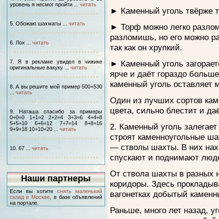
уровень я несмог пройти ...
читать
► Каменный уголь твёрже 
5. Обожаю шахматы ...
читать
► Торф можно легко разлом
разломишь, но его можно ра
6. Лох ...
читать
так как он хрупкий.
7. Я в рекламе увидел в чижике
► Каменный уголь загорается
оригинальные вакуку ...
читать
ярче и даёт гораздо больш
каменный уголь оставляет 
8. А вы решите мой пример 500+530
...
читать
Один из лучших сортов каме
цвета, сильно блестит и да
9. Наташа спасибо за примеры
0+0=0 1+1=2 2+2=4 3+3=6 4+4=8
5+5=10 6+6=12 7+7=14 8+8=16
2. Каменный уголь залегает
9+9=18 10+10=20 ...
читать
строят каменноугольные ша
— стволы шахты. В них на
10. 67 ...
читать
спускают и поднимают люде
От ствола шахты в разных 
Наши партнеры
коридоры. Здесь прокладыв
Если вы хотите
снять маленький
вагонетках добытый каменн
склад в Москве
, в базе объявлений
на портале.
Раньше, много лет назад, у