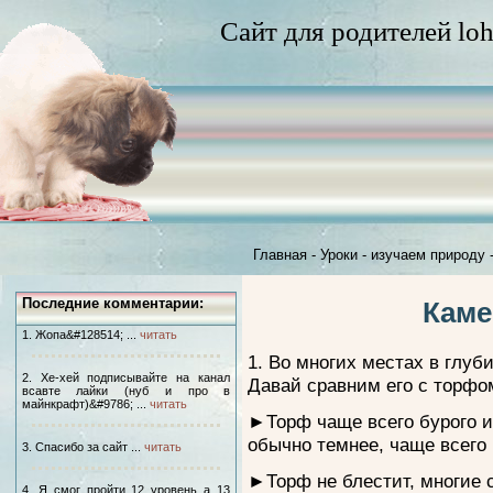
Сайт для родителей loh
Главная
-
Уроки - изучаем природу
Последние комментарии:
Каме
1. Жопа&#128514; ...
читать
1. Во многих местах в глуб
2. Хе-хей подписывайте на канал
Давай сравним его с торфо
всавте лайки (нуб и про в
майнкрафт)&#9786; ...
читать
►Торф чаще всего бурого и
обычно темнее, чаще всего
3. Спасибо за сайт ...
читать
►Торф не блестит, многие с
4. Я смог пройти 12 уровень а 13