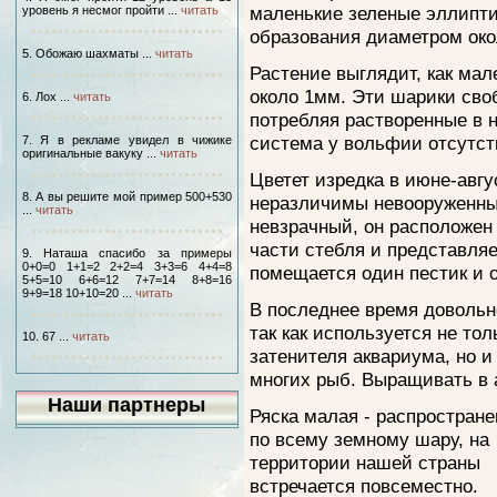
маленькие зеленые эллипт
уровень я несмог пройти ...
читать
образования диаметром око
5. Обожаю шахматы ...
читать
Растение выглядит, как ма
около 1мм. Эти шарики сво
6. Лох ...
читать
потребляя растворенные в 
система у вольфии отсутст
7. Я в рекламе увидел в чижике
оригинальные вакуку ...
читать
Цветет изредка в июне-авгу
8. А вы решите мой пример 500+530
неразличимы невооруженным
...
читать
невзрачный, он расположен
части стебля и представляе
9. Наташа спасибо за примеры
0+0=0 1+1=2 2+2=4 3+3=6 4+4=8
помещается один пестик и 
5+5=10 6+6=12 7+7=14 8+8=16
9+9=18 10+10=20 ...
читать
В последнее время довольно
так как используется не тол
10. 67 ...
читать
затенителя аквариума, но и
многих рыб. Выращивать в а
Наши партнеры
Ряска малая - распростране
по всему земному шару, на
территории нашей страны
встречается повсеместно.