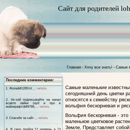
Сайт для родителей loh
Главная
-
Хочу все знать!
-
Самые 
Последние комментарии:
Самые маленькие известны
1. Жопа&#128514; ...
читать
сегодняшний день цветки р
относятся к семейству ряск
2. Хе-хей подписывайте на канал
всавте лайки (нуб и про в
вольфия бескорневая и ряс
майнкрафт)&#9786; ...
читать
Вольфия бескорневая - это
3. Спасибо за сайт ...
читать
маленькое цветковое расте
Земле. Представляет собой
4. Я смог пройти 12 уровень а 13