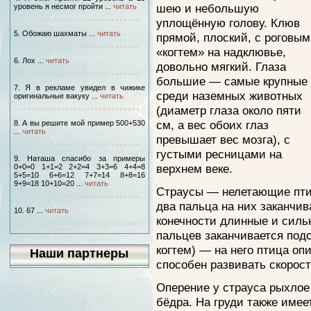
шею и небольшую
уровень я несмог пройти ...
читать
уплощённую голову. Клюв
5. Обожаю шахматы ...
читать
прямой, плоский, с роговым
«когтем» на надклювье,
6. Лох ...
читать
довольно мягкий. Глаза
большие — самые крупные
7. Я в рекламе увидел в чижике
среди наземных животных
оригинальные вакуку ...
читать
(диаметр глаза около пяти
см, а вес обоих глаз
8. А вы решите мой пример 500+530
...
читать
превышает вес мозга), с
густыми ресницами на
9. Наташа спасибо за примеры
верхнем веке.
0+0=0 1+1=2 2+2=4 3+3=6 4+4=8
5+5=10 6+6=12 7+7=14 8+8=16
9+9=18 10+10=20 ...
читать
Страусы — нелетающие пти
два пальца на них заканчи
10. 67 ...
читать
конечности длинные и силь
пальцев заканчивается под
когтем) — на него птица опи
Наши партнеры
способен развивать скорост
Оперение у страуса рыхлое 
бёдра. На груди также имеет