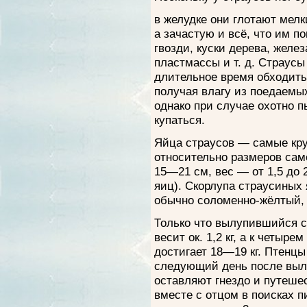
в желудке они глотают мелк
а зачастую и всё, что им по
гвозди, куски дерева, желез
пластмассы и т. д. Страусы
длительное время обходить
получая влагу из поедаемы
однако при случае охотно 
купаться.
Яйца страусов — самые кру
относительно размеров сам
15—21 см, вес — от 1,5 до 
яиц). Скорлупа страусиных 
обычно соломенно-жёлтый,
Только что вылупившийся с
весит ок. 1,2 кг, а к четыре
достигает 18—19 кг. Птенцы
следующий день после выл
оставляют гнездо и путеше
вместе с отцом в поисках п