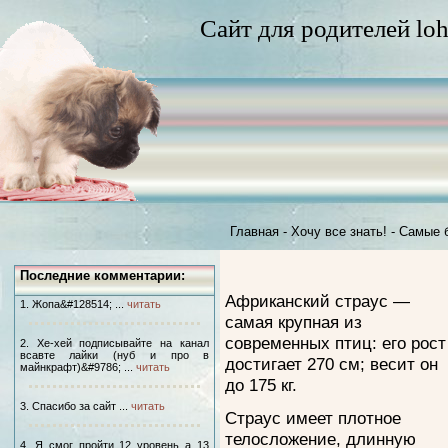
Сайт для родителей loh
Главная
-
Хочу все знать!
-
Самые 
Последние комментарии:
Африканский страус —
1. Жопа&#128514; ...
читать
самая крупная из
современных птиц: его рост
2. Хе-хей подписывайте на канал
всавте лайки (нуб и про в
достигает 270 см; весит он
майнкрафт)&#9786; ...
читать
до 175 кг.
3. Спасибо за сайт ...
читать
Страус имеет плотное
телосложение, длинную
4. Я смог пройти 12 уровень а 13