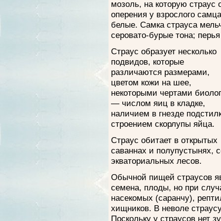
мозоль, на которую страус 
оперения у взрослого самца
белые. Самка страуса мель
серовато-бурые тона; перья
Страус образует несколько
подвидов, которые
различаются размерами,
цветом кожи на шее,
некоторыми чертами биоло
— числом яиц в кладке,
наличием в гнезде подстилк
строением скорлупы яйца.
Страус обитает в открытых
саваннах и полупустынях, 
экваториальных лесов.
Обычной пищей страусов яв
семена, плоды, но при слу
насекомых (саранчу), репти
хищников. В неволе страусу
Поскольку у страусов нет з