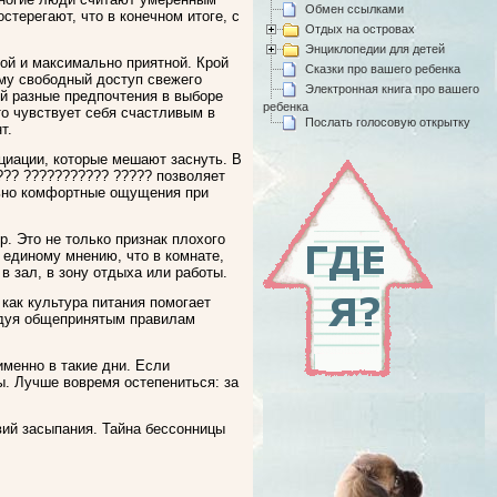
Обмен ссылками
терегают, что в конечном итоге, с
Отдых на островах
Энциклопедии для детей
ной и максимально приятной. Крой
Сказки про вашего ребенка
му свободный доступ свежего
Электронная книга про вашего
ей разные предпочтения в выборе
ребенка
то чувствует себя счастливым в
Послать голосовую открытку
т.
циации, которые мешают заснуть. В
??? ??????????? ????? позволяет
льно комфортные ощущения при
. Это не только признак плохого
 единому мнению, что в комнате,
в зал, в зону отдыха или работы.
 как культура питания помогает
едуя общепринятым правилам
именно в такие дни. Если
ы. Лучше вовремя остепениться: за
вий засыпания. Тайна бессонницы