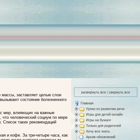
развернуть все
|
свернуть все
е массы, заставляет целые слои
 вызывают состояние болезненного
Главная
Уроки по развитию речи
кс мер, влияющих на важные
Игры для детей онлайн
, что человеческий социум по мере
Игры на бумаге
н. Список таких рекомендаций
Только для родителей
Хочу все знать
я и кофе. За три-четыре часа, как
Архив обновлений
Многие люди считают умеренным