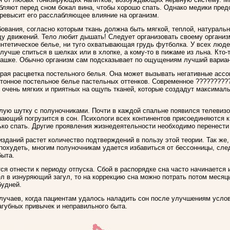
бляют перед сном бокал вина, чтобы хорошо спать. Однако медики предос
превысит его расслабляющее влияние на организм.
ования, согласно которым ткань должна быть мягкой, теплой, натураль
ду движений. Тело любит дышать! Следует организовать своему организ
интетическое белье, ни туго охватывающая грудь футболка. У всех люд
учше спиться в шелках или в хлопке, а кому-то в пижаме из льна. Кто-
башке. Обычно организм сам подсказывает по ощущениям лучший вариан
трая расцветка постельного белья. Она может вызывать негативные ассо
тонное постельное белье пастельных оттенков. Современное ?????????
з очень мягких и приятных на ощупь тканей, которые создадут максима
ую шутку с полуночниками. Почти в каждой спальне появился телевизор
ающий погрузится в сон. Психологи всех континентов присоединяются к
ько спать. Другие проявления жизнедеятельности необходимо перенести 
зданий растет количество подтверждений в пользу этой теории. Так же,
охудеть, многим полуночникам удается избавиться от бессонницы, сл
быта.
я отнести к периоду отпуска. Сбой в распорядке сна часто начинается 
 в изнуряющий загул, то на коррекцию сна можно потрать потом месяц
будней.
случаев, когда пациентам удалось наладить сон после улучшениям усло
агубных привычек и неправильного быта.