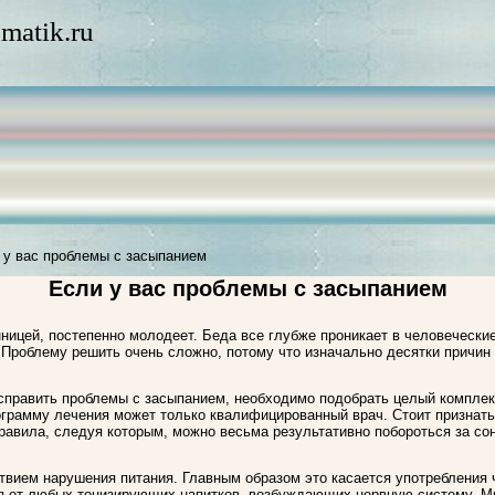
matik.ru
 у вас проблемы с засыпанием
Если у вас проблемы с засыпанием
ицей, постепенно молодеет. Беда все глубже проникает в человечески
 Проблему решить очень сложно, потому что изначально десятки причин
справить проблемы с засыпанием, необходимо подобрать целый компле
грамму лечения может только квалифицированный врач. Стоит признать
равила, следуя которым, можно весьма результативно побороться за со
вием нарушения питания. Главным образом это касается употребления ча
ся от любых тонизирующих напитков, возбуждающих нервную систему. 