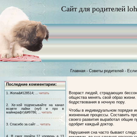
Сайт для родителей loh
Главная
-
Советы родителей
-
Если
Последние комментарии:
Возраст людей, страдающих бессонн
1. Жопа&#128514; ...
читать
общества менять свой образ жизни.
бодрствования в ночную пору.
2. Хе-хей подписывайте на канал
всавте лайки (нуб и про в
Чтобы в индивидуальном порядке и
майнкрафт)&#9786; ...
читать
жизненные процессы. Составить про
своего развития выработал общие п
одобрит каждый доктор.
3. Спасибо за сайт ...
читать
Нарушения сна часто бывают следст
4. Я смог пройти 12 уровень а 13
минимум, до сна следует отказать