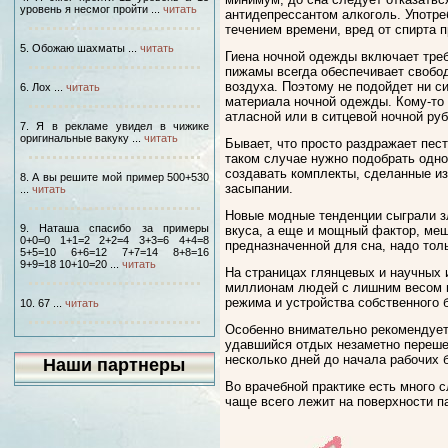
уровень я несмог пройти ...
читать
антидепрессантом алкоголь. Употре
течением времени, вред от спирта 
5. Обожаю шахматы ...
читать
Гиена ночной одежды включает треб
пижамы всегда обеспечивает свобо
воздуха. Поэтому не подойдет ни с
6. Лох ...
читать
материала ночной одежды. Кому-то л
атласной или в ситцевой ночной ру
7. Я в рекламе увидел в чижике
оригинальные вакуку ...
читать
Бывает, что просто раздражает пес
таком случае нужно подобрать одно
создавать комплекты, сделанные и
8. А вы решите мой пример 500+530
засыпании.
...
читать
Новые модные тенденции сыграли зл
9. Наташа спасибо за примеры
вкуса, а еще и мощный фактор, меш
0+0=0 1+1=2 2+2=4 3+3=6 4+4=8
предназначенной для сна, надо тол
5+5=10 6+6=12 7+7=14 8+8=16
9+9=18 10+10=20 ...
читать
На страницах глянцевых и научных и
миллионам людей с лишним весом п
режима и устройства собственного 
10. 67 ...
читать
Особенно внимательно рекомендуетс
удавшийся отдых незаметно перешел
несколько дней до начала рабочих 
Наши партнеры
Во врачебной практике есть много 
чаще всего лежит на поверхности п