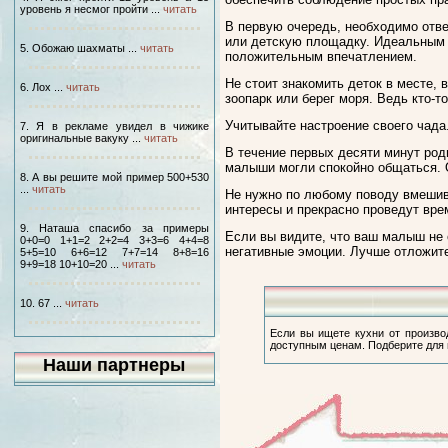
уровень я несмог пройти ...
читать
В первую очередь, необходимо отве
или детскую площадку. Идеальным 
5. Обожаю шахматы ...
читать
положительным впечатлением.
Не стоит знакомить деток в месте,
6. Лох ...
читать
зоопарк или берег моря. Ведь кто-
Учитывайте настроение своего чада
7. Я в рекламе увидел в чижике
оригинальные вакуку ...
читать
В течение первых десяти минут род
малыши могли спокойно общаться. О
8. А вы решите мой пример 500+530
...
читать
Не нужно по любому поводу вмешив
интересы и прекрасно проведут вре
9. Наташа спасибо за примеры
Если вы видите, что ваш малыш не 
0+0=0 1+1=2 2+2=4 3+3=6 4+4=8
негативные эмоции. Лучше отложите
5+5=10 6+6=12 7+7=14 8+8=16
9+9=18 10+10=20 ...
читать
10. 67 ...
читать
Если вы ищете кухни от производ
доступным ценам. Подберите для 
Наши партнеры