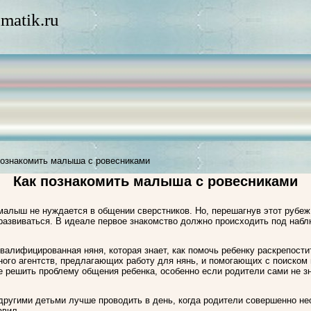
matik.ru
познакомить малыша с ровесниками
Как познакомить малыша с ровесниками
малыш не нуждается в общении сверстников. Но, перешагнув этот рубеж
развиваться. В идеале первое знакомство должно происходить под набл
валифицированная няня, которая знает, как помочь ребенку раскрепости
ного агентств, предлагающих работу для нянь, и помогающих с поиском 
 решить проблему общения ребенка, особенно если родители сами не зна
другими детьми лучше проводить в день, когда родители совершенно не
авил.