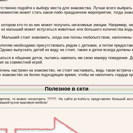
тственно подойти к выбору места для знакомства. Лучше всего выбрать 
моментом может стать какое-либо праздничное мероприятие, тогда зна
 в котором кто-то из них может получить негативные эмоции. Например,
то из малышей может испугаться животных или большого количества воды
. Малышей стоит знакомить, когда они полны любопытством, наполнены
ителям необходимо присутствовать рядом с детками, а потом предоста
днако выпускать детей из виду не стоит, также и детки всегда должны 
аться в общение деток, пытаясь навязать им свою манеру поведения. Д
мя за совместной игрой.
очень настроен на знакомство, не стоит настаивать, ведь такая встреча
 знакомство на более подходящее время, чтобы не наполнить сердце к
Полезное в сети
ителя, то можно посмотреть ?????. На сайте pr-kuhni.ru представлен большой ас
вашей кухни красивую мебель!