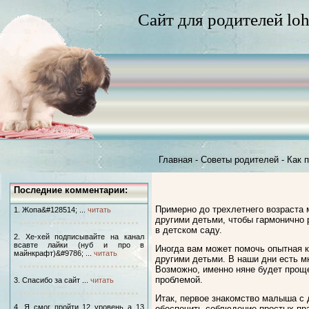
Сайт для родителей loh
Главная
-
Советы родителей
-
Как 
Последние комментарии:
Примерно до трехлетнего возраста 
1. Жопа&#128514; ...
читать
другими детьми, чтобы гармонично 
в детском саду.
2. Хе-хей подписывайте на канал
всавте лайки (нуб и про в
Иногда вам может помочь опытная к
майнкрафт)&#9786; ...
читать
другими детьми. В наши дни есть м
Возможно, именно няне будет проще
проблемой.
3. Спасибо за сайт ...
читать
Итак, первое знакомство малыша с 
4. Я смог пройти 12 уровень а 13
обеспечить соблюдение простых пр