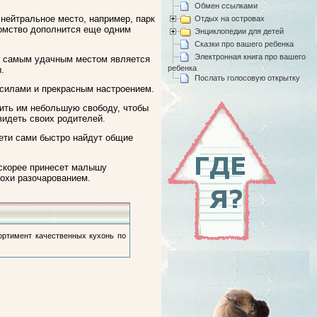
Обмен ссылками
нейтральное место, например, парк
Отдых на островах
комство дополнится еще одним
Энциклопедии для детей
Сказки про вашего ребенка
Электронная книга про вашего
 не самым удачным местом является
ребенка
.
Послать голосовую открытку
 силами и прекрасным настроением.
вить им небольшую свободу, чтобы
видеть своих родителей.
ети сами быстро найдут общие
 скорее принесет малышу
рохи разочарованием.
сортимент качественных кухонь по