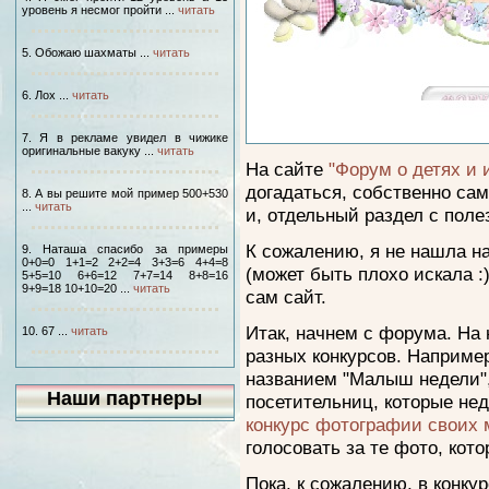
уровень я несмог пройти ...
читать
5. Обожаю шахматы ...
читать
6. Лох ...
читать
7. Я в рекламе увидел в чижике
оригинальные вакуку ...
читать
На сайте
"Форум о детях и 
догадаться, собственно са
8. А вы решите мой пример 500+530
...
читать
и, отдельный раздел с пол
К сожалению, я не нашла н
9. Наташа спасибо за примеры
0+0=0 1+1=2 2+2=4 3+3=6 4+4=8
(может быть плохо искала :
5+5=10 6+6=12 7+7=14 8+8=16
9+9=18 10+10=20 ...
читать
сам сайт.
Итак, начнем с форума. На
10. 67 ...
читать
разных конкурсов. Например
названием "Малыш недели",
Наши партнеры
посетительниц, которые не
конкурс фотографии своих
голосовать за те фото, кот
Пока, к сожалению, в конку