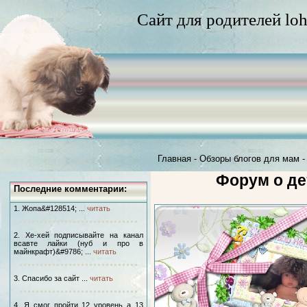
Сайт для родителей loh
Главная
-
Обзоры блогов для мам
Форум о де
Последние комментарии:
1. Жопа&#128514; ...
читать
2. Хе-хей подписывайте на канал
всавте лайки (нуб и про в
майнкрафт)&#9786; ...
читать
3. Спасибо за сайт ...
читать
4. Я смог пройти 12 уровень а 13