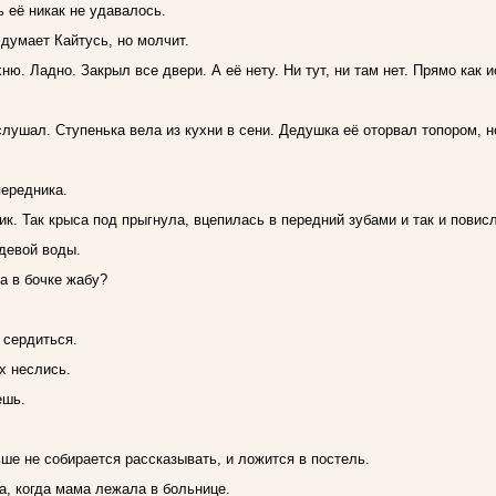
 её никак не удавалось.
думает Кайтусь, но молчит.
ю. Ладно. Закрыл все двери. А её нету. Ни тут, ни там нет. Прямо как 
слушал. Ступенька вела из кухни в сени. Дедушка её оторвал топором, н
передника.
ик. Так крыса под прыгнула, вцепилась в передний зубами и так и повисл
девой воды.
а в бочке жабу?
 сердиться.
х неслись.
ешь.
ше не собирается рассказывать, и ложится в постель.
, когда мама лежала в больнице.