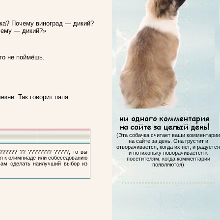
бака? Почему виноград — дикий?
очему — дикий?»
его не поймёшь.
лезни. Так говорит папа.
(Эта собачка считает ваши комментарии
на сайте за день. Она грустит и
отворачивается, когда их нет, и радуется
?????? ?? ???????? ?????, то вы
и потихоньку поворачивается к
ся к олимпиаде или собеседованию
посетителям, когда комментарии
 вам сделать наилучший выбор из
появляются)