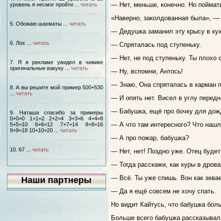
— Нет, меньше, конечно. Но поймать
уровень я несмог пройти ...
читать
«Наверно, заколдованная была», — 
5. Обожаю шахматы ...
читать
— Дедушка заманил эту крысу в кухн
6. Лох ...
читать
— Спряталась под ступеньку.
— Нет, не под ступеньку. Ты плохо 
7. Я в рекламе увидел в чижике
оригинальные вакуку ...
читать
— Ну, вспомни, Антось!
— Знаю, Она спряталась в карман 
8. А вы решите мой пример 500+530
...
читать
— И опять нет. Висел в углу передн
— Бабушка, ещё про бочку для дож
9. Наташа спасибо за примеры
0+0=0 1+1=2 2+2=4 3+3=6 4+4=8
— А что там интересного? Что нашл
5+5=10 6+6=12 7+7=14 8+8=16
9+9=18 10+10=20 ...
читать
— А про пожар, бабушка?
10. 67 ...
читать
— Нет, нет! Поздно уже. Отец будет
— Тогда расскажи, как куры в дрова
— Всё. Ты уже спишь. Вон как зева
Наши партнеры
— Да я ещё совсем не хочу спать.
Но видит Кайтусь, что бабушка боль
Больше всего бабушка рассказывала