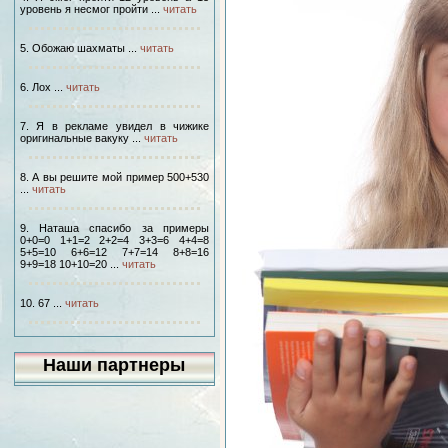
уровень я несмог пройти ...
читать
5. Обожаю шахматы ...
читать
6. Лох ...
читать
7. Я в рекламе увидел в чижике
оригинальные вакуку ...
читать
8. А вы решите мой пример 500+530
...
читать
9. Наташа спасибо за примеры
0+0=0 1+1=2 2+2=4 3+3=6 4+4=8
5+5=10 6+6=12 7+7=14 8+8=16
9+9=18 10+10=20 ...
читать
10. 67 ...
читать
Наши партнеры