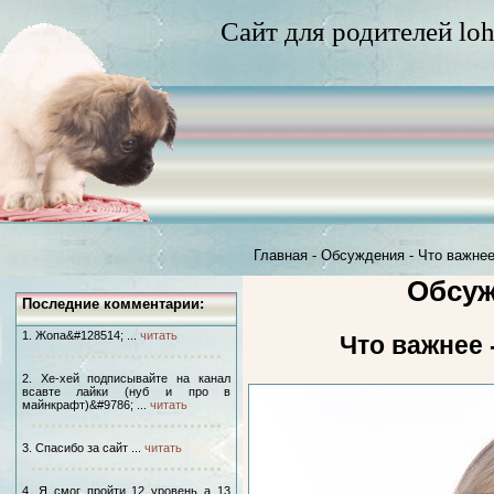
Сайт для родителей loh
Главная
-
Обсуждения
-
Что важнее
Обсуж
Последние комментарии:
1. Жопа&#128514; ...
читать
Что важнее 
2. Хе-хей подписывайте на канал
всавте лайки (нуб и про в
майнкрафт)&#9786; ...
читать
3. Спасибо за сайт ...
читать
4. Я смог пройти 12 уровень а 13