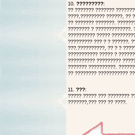
10.
?????????
:
?? ??????? ??????? ???????
????,????????? ??????, ?? 
?? ??????? ???????. ???????
???????? ? ?????????????. 
?????????? ????? ?????????
????????? ??? ? ? ??????. ?
???.??????????, ?? ? ? ????
??????????? ????? ? ??????
?????????? ????????? ?????
??????? ??????????. ??????
?? ???????? ??????????? ??
11.
???
:
????? ????? ??? ???????? ?
???????,??? ??? ?? ????.