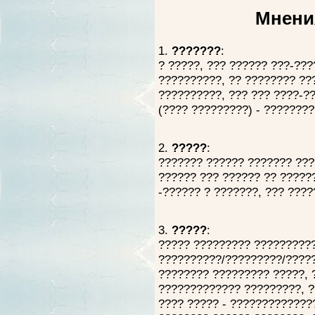
Мнени
1.
???????
:
? ?????, ??? ?????? ???-???
??????????, ?? ???????? ??
??????????, ??? ??? ????-??
(???? ?????????) - ????????
2.
?????
:
??????? ?????? ??????? ???
?????? ??? ?????? ?? ??????
-?????? ? ???????, ??? ????
3.
?????
:
????? ????????? ??????????
??????????/?????????/?????
???????? ????????? ?????, 
????????????? ?????????, ?
???? ????? - ??????????????