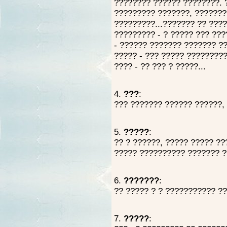
???????? ?????? ????????. ?
????????? ???????, ???????
?????????...??????? ?? ????
????????? - ? ????? ??? ???
- ?????? ??????? ??????? ??
????? - ??? ????? ?????????
???? - ?? ??? ? ?????...
4.
???
:
??? ??????? ?????? ??????, 
5.
?????
:
?? ? ??????, ????? ????? ??
????? ?????????? ??????? ?
6.
???????
:
?? ????? ? ? ??????????? ??
7.
?????
: