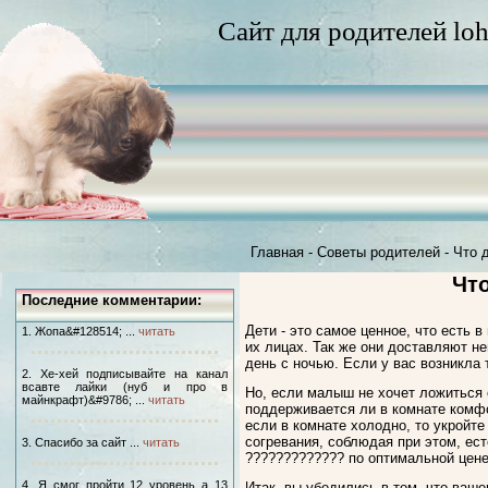
Сайт для родителей loh
Главная
-
Советы родителей
-
Что 
Что
Последние комментарии:
Дети - это самое ценное, что есть 
1. Жопа&#128514; ...
читать
их лицах. Так же они доставляют не
день с ночью. Если у вас возникла 
2. Хе-хей подписывайте на канал
всавте лайки (нуб и про в
Но, если малыш не хочет ложиться с
майнкрафт)&#9786; ...
читать
поддерживается ли в комнате комфо
если в комнате холодно, то укройт
согревания, соблюдая при этом, ест
3. Спасибо за сайт ...
читать
????????????? по оптимальной цене
4. Я смог пройти 12 уровень а 13
Итак, вы убедились в том, что ваш