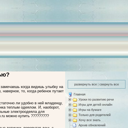
чью?
развернуть все
|
свернуть все
е замечаешь когда видишь улыбку на
 наверное, то, когда ребенок путает
Главная
Уроки по развитию речи
статочно ли удобно в ней младенцу,
Игры для детей онлайн
нка теплым одеялом. И, наоборот,
Игры на бумаге
альные электроодеяла для
Только для родителей
b.ru можно купить ?????????
Хочу все знать
Архив обновлений
рые детишки, перепутав день с