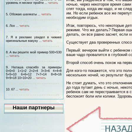
уровень я несмог пройти ...
читать
ночью, через некоторое время сами
спят тогда, когда им надо, и не сл
им. Но если ребенок все же перепут
5. Обожаю шахматы ...
читать
необходим отдых.
Итак, повторюсь, что некоторые дет
6. Лох ...
читать
режиме. Что же делать? Первая оши
делать, он все равно заснет, если х
7. Я в рекламе увидел в чижике
оригинальные вакуку ...
читать
Существует два проверенных способ
Первый: вечером выйти с ребенком н
8. А вы решите мой пример 500+530
ваше чадо провалится в глубокий со
...
читать
Второй способ очень похож на перв
9. Наташа спасибо за примеры
Для кого-то покажется, что это пол
0+0=0 1+1=2 2+2=4 3+3=6 4+4=8
5+5=10 6+6=12 7+7=14 8+8=16
нескольких ночей, но результат буд
9+9=18 10+10=20 ...
читать
Не стоит думать, что это отклонени
до года путает день с ночью, некот
10. 67 ...
читать
ребенок сам не перестраивается в с
беспокоят боли или колики. Здоров
Наши партнеры