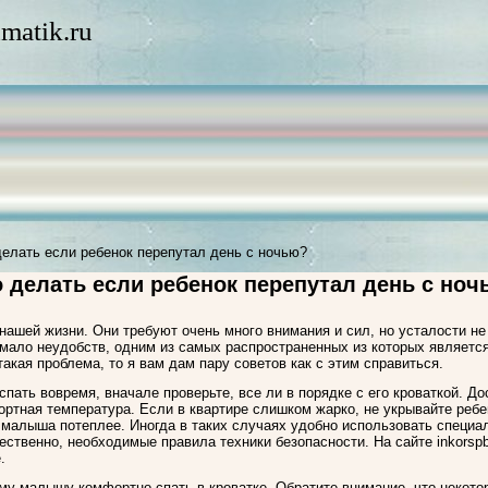
matik.ru
делать если ребенок перепутал день с ночью?
 делать если ребенок перепутал день с но
в нашей жизни. Они требуют очень много внимания и сил, но усталости н
мало неудобств, одним из самых распространенных из которых является,
такая проблема, то я вам дам пару советов как с этим справиться.
пать вовремя, вначале проверьте, все ли в порядке с его кроваткой. До
ртная температура. Если в квартире слишком жарко, не укрывайте ребе
е малыша потеплее. Иногда в таких случаях удобно использовать специ
ественно, необходимые правила техники безопасности. На сайте inkorsp
.
ему малышу комфортно спать в кроватке. Обратите внимание, что некото