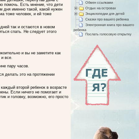
Обмен ссылками
о помочь. Есть мнение, что дети
Отдых на островах
им дня именно такой, какой нужен
ма тоже человек, и ей тоже
Энциклопедии для детей
Сказки про вашего ребенка
Электронная книга про вашего
 дней так и остаются в новом
ребенка
ться спать. Не следует этого
Послать голосовую открытку
окоительно и вы не заметите как
 и все.
ине пару часов.
тся делать это на протяжении
и каждый второй ребенок в возрасте
оены. Если ничего не помогает и
ик и головку, возможно, его просто