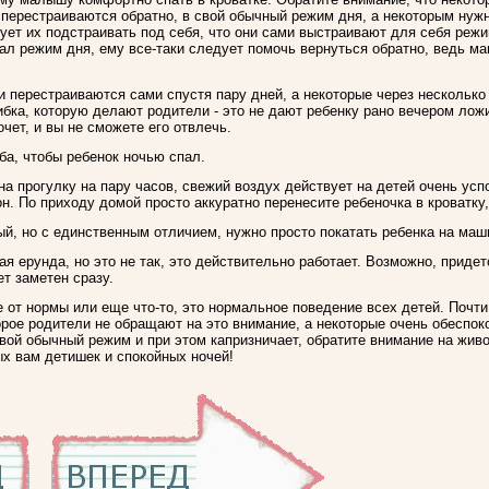
 перестраиваются обратно, в свой обычный режим дня, а некоторым нужн
едует их подстраивать под себя, что они сами выстраивают для себя реж
ал режим дня, ему все-таки следует помочь вернуться обратно, ведь ма
и перестраиваются сами спустя пару дней, а некоторые через несколько
бка, которую делают родители - это не дают ребенку рано вечером ложи
очет, и вы не сможете его отвлечь.
а, чтобы ребенок ночью спал.
а прогулку на пару часов, свежий воздух действует на детей очень усп
н. По приходу домой просто аккуратно перенесите ребеночка в кроватку,
ый, но с единственным отличием, нужно просто покатать ребенка на маш
ная ерунда, но это не так, это действительно работает. Возможно, приде
ет заметен сразу.
е от нормы или еще что-то, это нормальное поведение всех детей. Почт
орое родители не обращают на это внимание, а некоторые очень обеспок
вой обычный режим и при этом капризничает, обратите внимание на живот
ых вам детишек и спокойных ночей!