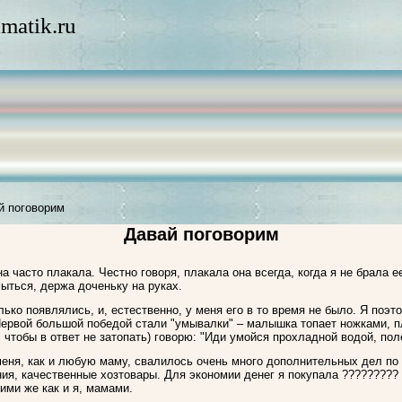
matik.ru
й поговорим
Давай поговорим
а часто плакала. Честно говоря, плакала она всегда, когда я не брала е
ыться, держа доченьку на руках.
олько появлялись, и, естественно, у меня его в то время не было. Я поэ
Первой большой победой стали "умывалки" – малышка топает ножками, пла
 чтобы в ответ не затопать) говорю: "Иди умойся прохладной водой, пол
меня, как и любую маму, свалилось очень много дополнительных дел по
я, качественные хозтовары. Для экономии денег я покупала ????????? 
ими же как и я, мамами.