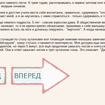
стало намного легче. К трем годам, расплакавшись и нервно затопав ил
с мокрым личиком.
ня в детстве учили вести себя воспитанно, правильно, сдерживать "пло
ают мной, а я не научилась с ними справляться - только сдерживать и т
ще немного подросла. 5 лет - совсем взрослая дама. В общественном ме
г начинает, то я ее крепко-крепко обхватываю, прижимаю к себе малышку 
можно встать на ноги и доченьку покружить - "вертолет". А когда начина
стучащая по столу кулачками или топающая ножками малышка замечает,
обеседуем", сразу стучать становится неинтересно. Моя дочурка еще мо
одеялом, но через 5 минут, всё ещё продолжая шмыгать носом и злиться
 ей. Она в ответ шмыгает носом и трет кулачком глаза. Это означает: "Да