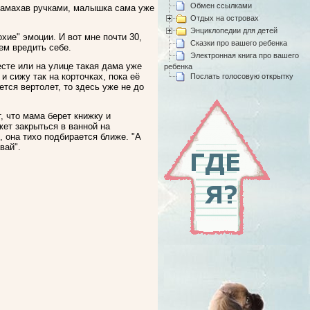
Обмен ссылками
и замахав ручками, малышка сама уже
Отдых на островах
Энциклопедии для детей
хие" эмоции. И вот мне почти 30,
Сказки про вашего ребенка
ем вредить себе.
Электронная книга про вашего
сте или на улице такая дама уже
ребенка
и сижу так на корточках, пока её
Послать голосовую открытку
ется вертолет, то здесь уже не до
 что мама берет книжку и
жет закрыться в ванной на
, она тихо подбирается ближе. "А
вай".