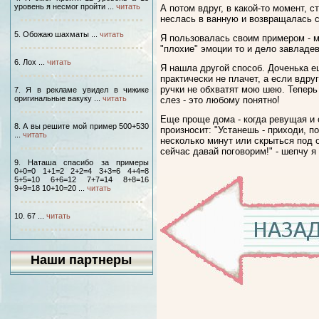
уровень я несмог пройти ...
читать
А потом вдруг, в какой-то момент, 
неслась в ванную и возвращалась 
5. Обожаю шахматы ...
читать
Я пользовалась своим примером - ме
"плохие" эмоции то и дело завладев
6. Лох ...
читать
Я нашла другой способ. Доченька е
практически не плачет, а если вдру
ручки не обхватят мою шею. Теперь 
7. Я в рекламе увидел в чижике
оригинальные вакуку ...
читать
слез - это любому понятно!
Еще проще дома - когда ревущая и 
8. А вы решите мой пример 500+530
произносит: "Устанешь - приходи, п
...
читать
несколько минут или скрыться под 
сейчас давай поговорим!" - шепчу я
9. Наташа спасибо за примеры
0+0=0 1+1=2 2+2=4 3+3=6 4+4=8
5+5=10 6+6=12 7+7=14 8+8=16
9+9=18 10+10=20 ...
читать
10. 67 ...
читать
Наши партнеры