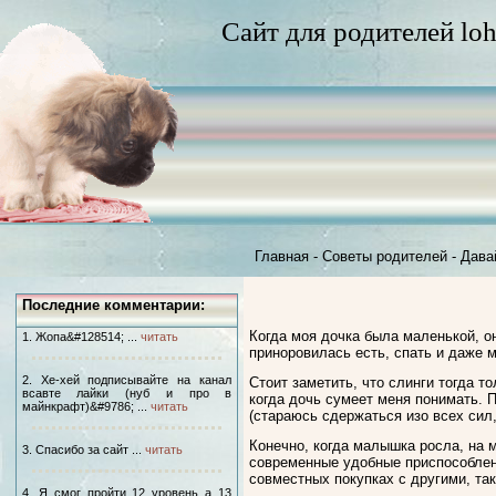
Сайт для родителей loh
Главная
-
Советы родителей
-
Дава
Последние комментарии:
Когда моя дочка была маленькой, он
1. Жопа&#128514; ...
читать
приноровилась есть, спать и даже м
2. Хе-хей подписывайте на канал
Стоит заметить, что слинги тогда т
всавте лайки (нуб и про в
когда дочь сумеет меня понимать. 
майнкрафт)&#9786; ...
читать
(стараюсь сдержаться изо всех сил,
Конечно, когда малышка росла, на 
3. Спасибо за сайт ...
читать
современные удобные приспособлени
совместных покупках с другими, так
4. Я смог пройти 12 уровень а 13