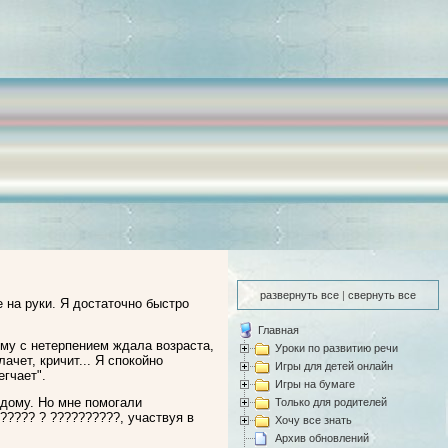
развернуть все
|
свернуть все
е на руки. Я достаточно быстро
Главная
тому с нетерпением ждала возраста,
Уроки по развитию речи
чет, кричит... Я спокойно
Игры для детей онлайн
егчает".
Игры на бумаге
 дому. Но мне помогали
Только для родителей
????? ? ??????????, участвуя в
Хочу все знать
Архив обновлений