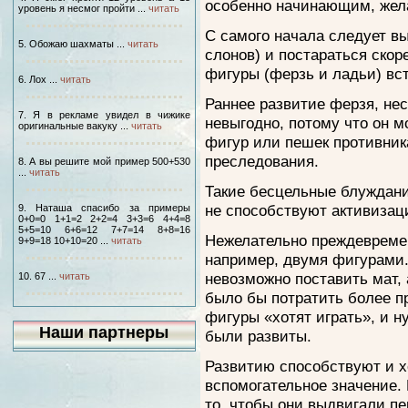
особенно начинающим, жел
уровень я несмог пройти ...
читать
С самого начала следует вы
5. Обожаю шахматы ...
читать
слонов) и постараться скор
фигуры (ферзь и ладьи) вст
6. Лох ...
читать
Раннее развитие ферзя, нес
7. Я в рекламе увидел в чижике
невыгодно, потому что он м
оригинальные вакуку ...
читать
фигур или пешек противник
преследования.
8. А вы решите мой пример 500+530
...
читать
Такие бесцельные блуждани
не способствуют активизац
9. Наташа спасибо за примеры
0+0=0 1+1=2 2+2=4 3+3=6 4+4=8
5+5=10 6+6=12 7+7=14 8+8=16
Нежелательно преждевреме
9+9=18 10+10=20 ...
читать
например, двумя фигурами.
невозможно поставить мат,
10. 67 ...
читать
было бы потратить более пр
фигуры «хотят играть», и н
Наши партнеры
были развиты.
Развитию способствуют и х
вспомогательное значение.
то, чтобы они выдвигали пе