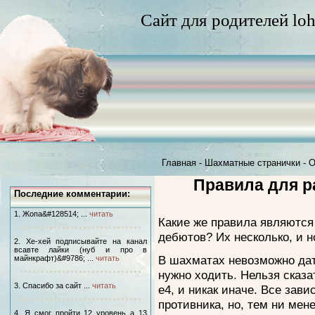
Сайт для родителей loh
Главная
-
Шахматные странички
-
О
Правила для 
Последние комментарии:
1. Жопа&#128514; ...
читать
Какие же правила являютс
дебютов? Их несколько, и 
2. Хе-хей подписывайте на канал
всавте лайки (нуб и про в
В шахматах невозможно дат
майнкрафт)&#9786; ...
читать
нужно ходить. Нельзя сказа
3. Спасибо за сайт ...
читать
е4, и никак иначе. Все зави
противника, но, тем ни мен
4. Я смог пройти 12 уровень а 13